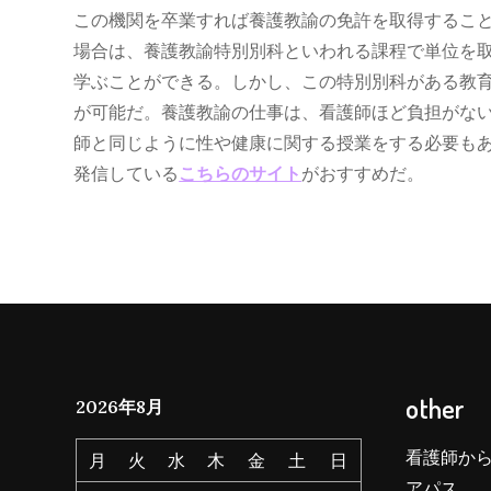
この機関を卒業すれば養護教諭の免許を取得するこ
場合は、養護教諭特別別科といわれる課程で単位を
学ぶことができる。しかし、この特別別科がある教
が可能だ。養護教諭の仕事は、看護師ほど負担がな
師と同じように性や健康に関する授業をする必要も
発信している
こちらのサイト
がおすすめだ。
other
2026年8月
看護師か
月
火
水
木
金
土
日
アパス